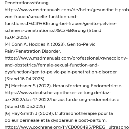
Penetrationsstörung.
https://www.msdmanuals.com/de/heim/gesundheitsprob
von-frauen/sexuelle-funktion-und-
funktionsst%C3%B6rung-bei-frauen/genito-pelvine-
schmerz-penetrationsst%C3%B6rung
(Stand
16.04.2025)
[4] Conn A, Hodges K (2023). Genito-Pelvic
Pain/Penetration Disorder.
https://www.msdmanuals.com/professional/gynecology-
and-obstetrics/female-sexual-function-and-
dysfunction/genito-pelvic-pain-penetration-disorder
(Stand 16.04.2025)
[5] Mechsner S (2022). Herausforderung Endometriose.
https://www.deutsche-apotheker-zeitung.de/daz-
az/2022/daz-17-2022/herausforderung-endometriose
(Stand 05.05.2025)
[6] Hay-Smith J (2009). L’ultrasonothérapie pour la
doleur périnéale et la dyspareunie post-partum.
https://www.cochrane.org/fr/CD000495/PREG_lultrasono