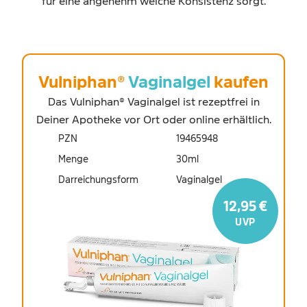
für eine angenehm weiche Konsistenz sorgt.
Vulniphan®
Vaginalgel
kaufen
Das Vulniphan® Vaginalgel ist rezeptfrei in
Deiner Apotheke vor Ort oder online erhältlich.
PZN
19465948
Menge
30ml
Darreichungsform
Vaginalgel
12,95 €
UVP