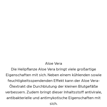
Vulniphan® - Glossar
Medizinische Begriffe rund um die feminine
Intimgesundheit – einfach erklärt
Aloe Vera
Die Heilpflanze Aloe Vera bringt viele großartige
Eigenschaften mit sich. Neben einem kühlenden sowie
feuchtigkeitsspendenden Effekt kann der Aloe Vera-
Ölextrakt die Durchblutung der kleinen Blutgefäße
verbessern. Zudem bringt dieser Inhaltsstoff antivirale,
antibakterielle und antimykotische Eigenschaften mit
sich.